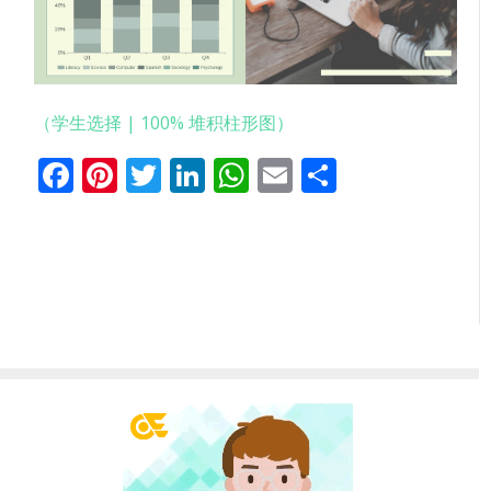
（学生选择 | 100% 堆积柱形图）
Facebook
Pinterest
Twitter
LinkedIn
WhatsApp
Email
分
享