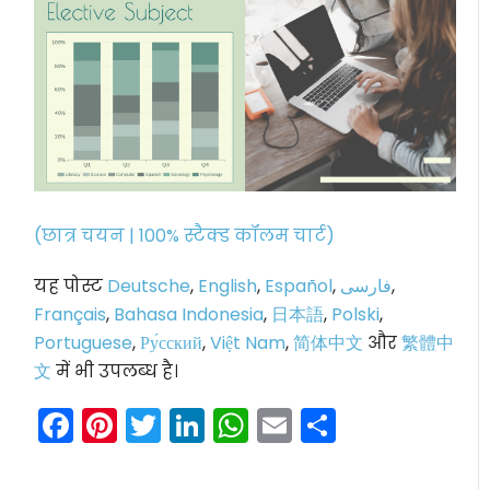
(छात्र चयन | 100% स्टैक्ड कॉलम चार्ट)
यह पोस्ट
Deutsche
,
English
,
Español
,
فارسی
,
Français
,
Bahasa Indonesia
,
日本語
,
Polski
,
Portuguese
,
Ру́сский
,
Việt Nam
,
简体中文
और
繁體中
文
में भी उपलब्ध है।
Facebook
Pinterest
Twitter
LinkedIn
WhatsApp
Email
Share