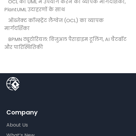
OCL का UML में उपयोग करने का व्यापक मार्गदर्शिका,
PlantUML उदाहरणों के साथ
ऑब्जेक्ट कॉन्स्ट्रेंट लैंग्वेज (OCL) का व्यापक
मार्गदर्शिका
BPMN ट्यूटोरियल: विजुअल पैराडाइम टूलिंग, AI चैटबॉट
और पारिस्थितिकी
Company
About Us
What’s New