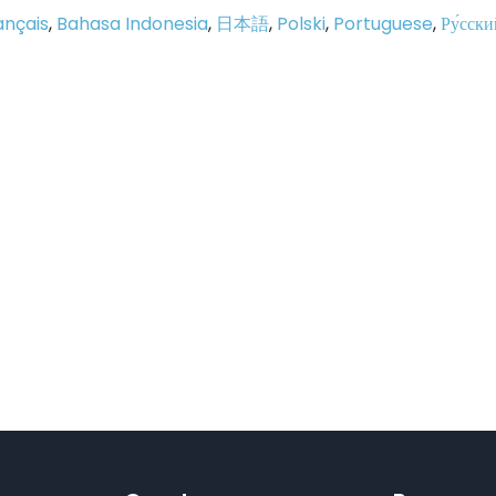
ançais
,
Bahasa Indonesia
,
日本語
,
Polski
,
Portuguese
,
Ру́сски
p
e