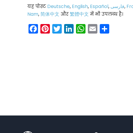
यह पोस्ट
Deutsche
,
English
,
Español
,
فارسی
,
Fr
Nam
,
简体中文
और
繁體中文
में भी उपलब्ध है।
Facebook
Pinterest
Twitter
LinkedIn
WhatsAp
Email
Shar