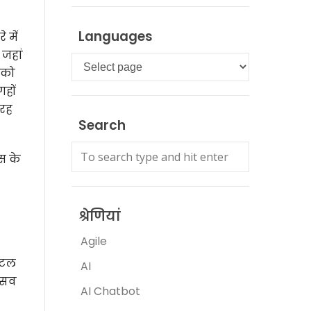
Languages
 में
 जहां
Languages
 को
हों
 रह
Search
स के
श्रेणियां
Agile
होटल
AI
त्सव
AI Chatbot