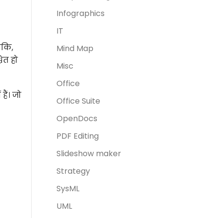
Infographics
IT
ंकि,
Mind Map
ित हो
Misc
Office
हैं। जो
Office Suite
OpenDocs
PDF Editing
Slideshow maker
Strategy
SysML
UML