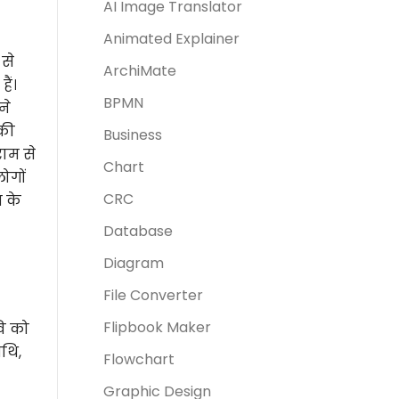
AI Image Translator
Animated Explainer
से
ArchiMate
ैं।
BPMN
ने
की
Business
राम से
Chart
ोगों
CRC
 के
Database
Diagram
File Converter
Flipbook Maker
वि को
िथि,
Flowchart
Graphic Design