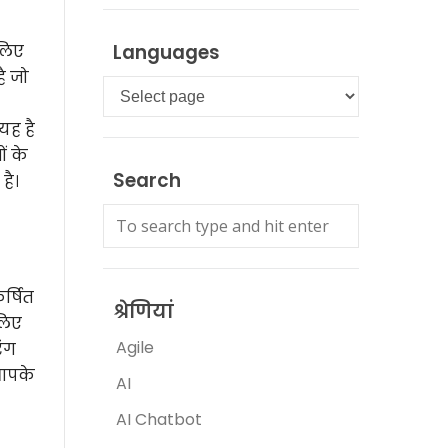
Languages
 लिए
ै जो
Languages
यह है
ं के
Search
है।
र्षित
श्रेणियां
लिए
Agile
रंग
 आपके
AI
AI Chatbot