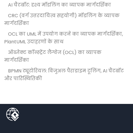
AI चैटबॉट: दृश्य मॉडलिंग का व्यापक मार्गदर्शिका
CRC (वर्ग उत्तरदायित्व सहयोगी) मॉडलिंग के व्यापक
मार्गदर्शिका
OCL का UML में उपयोग करने का व्यापक मार्गदर्शिका,
PlantUML उदाहरणों के साथ
ऑब्जेक्ट कॉन्स्ट्रेंट लैंग्वेज (OCL) का व्यापक
मार्गदर्शिका
BPMN ट्यूटोरियल: विजुअल पैराडाइम टूलिंग, AI चैटबॉट
और पारिस्थितिकी