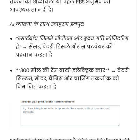
तकनीकी शब्दावली या पहले PBS अनुभव की
आवश्यकता नहीं है।
AI व्याख्या के साथ उदाहरण इनपुट:
“स्मार्टवॉच जिसमें जीपीएस और हृदय गति मॉनिटरिंग
है”
→ सेंसर, बैटरी, डिस्प्ले और सॉफ्टवेयर की
पहचान करता है
*”300 मील की रेंज वाली इलेक्ट्रिक कार”* → बैटरी
सिस्टम, मोटर, चेसिस और चार्जिंग तकनीक को
विभाजित करता है