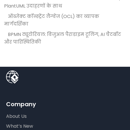
PlantUML उदाहरणों के साथ
ऑब्जेक्ट कॉन्स्ट्रेंट लैंग्वेज (OCL) का व्यापक
मार्गदर्शिका
BPMN ट्यूटोरियल: विजुअल पैराडाइम टूलिंग, AI चैटबॉट
और पारिस्थितिकी
Company
About Us
What’s New