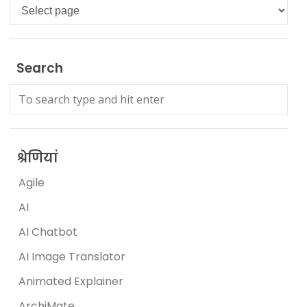
Languages
Search
श्रेणियां
Agile
AI
AI Chatbot
AI Image Translator
Animated Explainer
ArchiMate