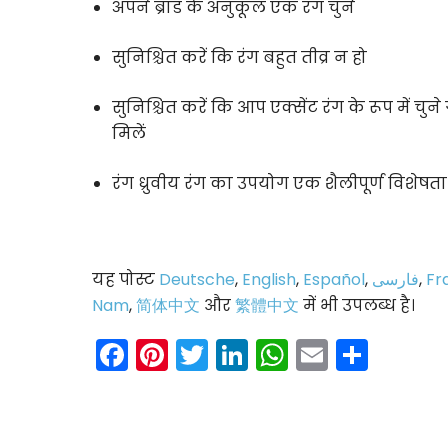
अपने ब्रांड के अनुकूल एक रंग चुनें
सुनिश्चित करें कि रंग बहुत तीव्र न हो
सुनिश्चित करें कि आप एक्सेंट रंग के रूप में चुने
मिलें
रंग ध्रुवीय रंग का उपयोग एक शैलीपूर्ण विशेषता क
यह पोस्ट
Deutsche
,
English
,
Español
,
فارسی
,
Fr
Nam
,
简体中文
और
繁體中文
में भी उपलब्ध है।
Facebook
Pinterest
Twitter
LinkedIn
WhatsAp
Email
Shar