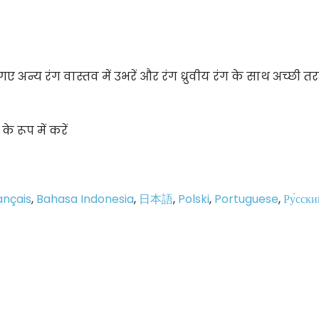
 गए अन्य रंग वास्तव में उभरें और रंग ध्रुवीय रंग के साथ अच्छी तर
े रूप में करें
ançais
,
Bahasa Indonesia
,
日本語
,
Polski
,
Portuguese
,
Ру́сски
p
e