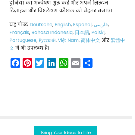
दुनिया का अन्वेषण शुरू करें और अपने सिस्टम
डिज़ाइन और विश्लेषण कौशल को बेहतर बनाएं।
यह पोस्ट
Deutsche
,
English
,
Español
,
فارسی
,
Français
,
Bahasa Indonesia
,
日本語
,
Polski
,
Portuguese
,
Ру́сский
,
Việt Nam
,
简体中文
और
繁體中
文
में भी उपलब्ध है।
Facebook
Pinterest
Twitter
LinkedIn
WhatsApp
Email
Share