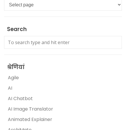
Languages
Search
श्रेणियां
Agile
AI
AI Chatbot
AI Image Translator
Animated Explainer
ArchiMate