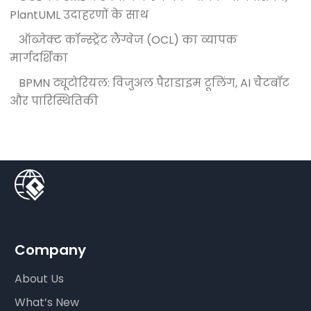
PlantUML उदाहरणों के साथ
ऑब्जेक्ट कॉन्स्ट्रेंट लैंग्वेज (OCL) का व्यापक
मार्गदर्शिका
BPMN ट्यूटोरियल: विजुअल पैराडाइम टूलिंग, AI चैटबॉट
और पारिस्थितिकी
Company
About Us
What’s New