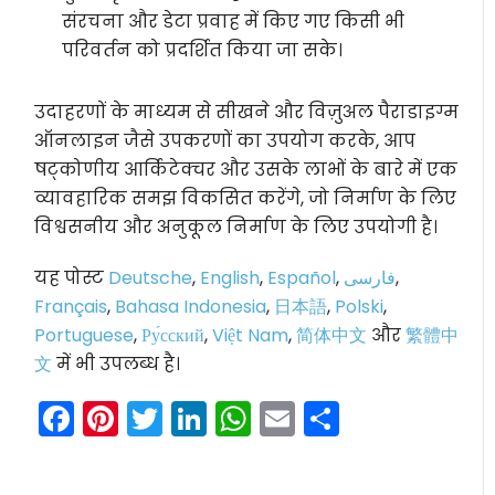
संरचना और डेटा प्रवाह में किए गए किसी भी
परिवर्तन को प्रदर्शित किया जा सके।
उदाहरणों के माध्यम से सीखने और विज़ुअल पैराडाइग्म
ऑनलाइन जैसे उपकरणों का उपयोग करके, आप
षट्कोणीय आर्किटेक्चर और उसके लाभों के बारे में एक
व्यावहारिक समझ विकसित करेंगे, जो निर्माण के लिए
विश्वसनीय और अनुकूल निर्माण के लिए उपयोगी है।
यह पोस्ट
Deutsche
,
English
,
Español
,
فارسی
,
Français
,
Bahasa Indonesia
,
日本語
,
Polski
,
Portuguese
,
Ру́сский
,
Việt Nam
,
简体中文
और
繁體中
文
में भी उपलब्ध है।
Facebook
Pinterest
Twitter
LinkedIn
WhatsApp
Email
Share