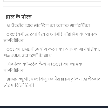
हाल के पोस्ट
AI चैटबॉट: दृश्य मॉडलिंग का व्यापक मार्गदर्शिका
CRC (वर्ग उत्तरदायित्व सहयोगी) मॉडलिंग के व्यापक
मार्गदर्शिका
OCL का UML में उपयोग करने का व्यापक मार्गदर्शिका,
PlantUML उदाहरणों के साथ
ऑब्जेक्ट कॉन्स्ट्रेंट लैंग्वेज (OCL) का व्यापक
मार्गदर्शिका
BPMN ट्यूटोरियल: विजुअल पैराडाइम टूलिंग, AI चैटबॉट
और पारिस्थितिकी