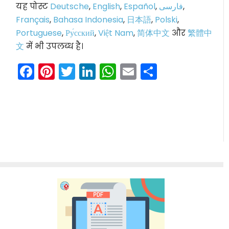
यह पोस्ट
Deutsche
,
English
,
Español
,
فارسی
,
Français
,
Bahasa Indonesia
,
日本語
,
Polski
,
Portuguese
,
Ру́сский
,
Việt Nam
,
简体中文
और
繁體中
文
में भी उपलब्ध है।
Facebook
Pinterest
Twitter
LinkedIn
WhatsApp
Email
Share