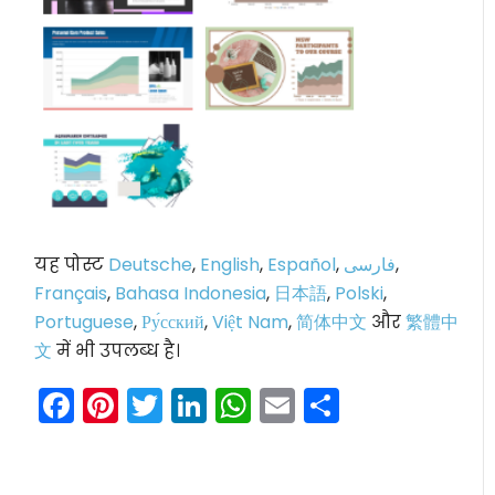
यह पोस्ट
Deutsche
,
English
,
Español
,
فارسی
,
Français
,
Bahasa Indonesia
,
日本語
,
Polski
,
Portuguese
,
Ру́сский
,
Việt Nam
,
简体中文
और
繁體中
文
में भी उपलब्ध है।
Facebook
Pinterest
Twitter
LinkedIn
WhatsApp
Email
Share