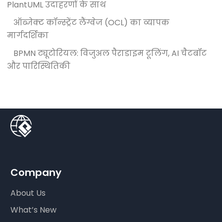
PlantUML उदाहरणों के साथ
ऑब्जेक्ट कॉन्स्ट्रेंट लैंग्वेज (OCL) का व्यापक
मार्गदर्शिका
BPMN ट्यूटोरियल: विजुअल पैराडाइम टूलिंग, AI चैटबॉट
और पारिस्थितिकी
Company
About Us
What’s New