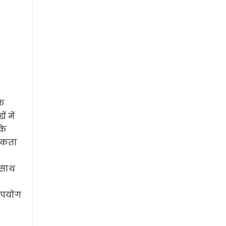
के
 में
के
 सकता
 साथ
 उपयोग