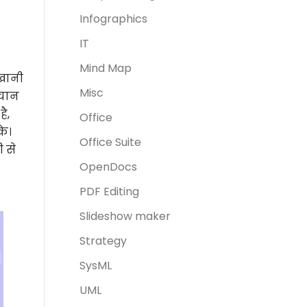
Infographics
IT
Mind Map
 खानी
Misc
हचान
ै,
Office
के।
Office Suite
 से
OpenDocs
PDF Editing
Slideshow maker
Strategy
SysML
UML