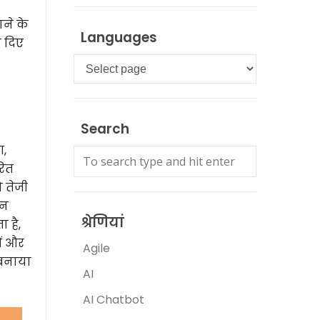
ने के
Languages
ण दिए
Languages
Search
ग,
रित
ो तेजी
 न
श्रेणियां
 है,
ों और
Agile
 बनाया
AI
AI Chatbot