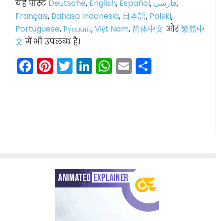
यह पोस्ट
Deutsche
,
English
,
Español
,
فارسی
,
Français
,
Bahasa Indonesia
,
日本語
,
Polski
,
Portuguese
,
Ру́сский
,
Việt Nam
,
简体中文
और
繁體中
文
में भी उपलब्ध है।
Facebook
Pinterest
Twitter
LinkedIn
WhatsApp
Email
Share