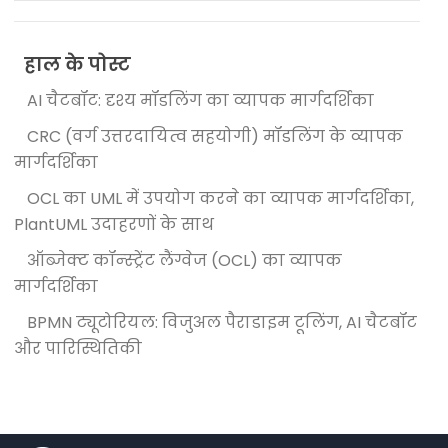
हाल के पोस्ट
AI चैटबॉट: दृश्य मॉडलिंग का व्यापक मार्गदर्शिका
CRC (वर्ग उत्तरदायित्व सहयोगी) मॉडलिंग के व्यापक
मार्गदर्शिका
OCL का UML में उपयोग करने का व्यापक मार्गदर्शिका,
PlantUML उदाहरणों के साथ
ऑब्जेक्ट कॉन्स्ट्रेंट लैंग्वेज (OCL) का व्यापक
मार्गदर्शिका
BPMN ट्यूटोरियल: विजुअल पैराडाइम टूलिंग, AI चैटबॉट
और पारिस्थितिकी