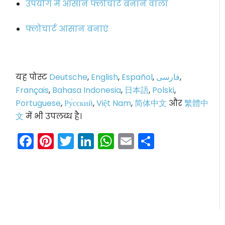
उपयोग में आसान फ्लोचार्ट बनाने वाला
फ्लोचार्ट आसान बनाएं
यह पोस्ट
Deutsche
,
English
,
Español
,
فارسی
,
Français
,
Bahasa Indonesia
,
日本語
,
Polski
,
Portuguese
,
Ру́сский
,
Việt Nam
,
简体中文
और
繁體中
文
में भी उपलब्ध है।
Facebook
Pinterest
Twitter
LinkedIn
WhatsApp
Email
Share