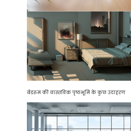
बेडरूम की वास्तविक पृष्ठभूमि के कुछ उदाहरण