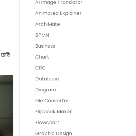
AI Image Translator
Animated Explainer
ArchiMate
BPMN
Business
ी छवि
Chart
CRC
Database
Diagram
File Converter
Flipbook Maker
Flowchart
Graphic Design