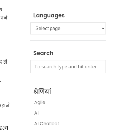
े
Languages
अपने
Languages
Search
ह से
ो
श्रेणियां
Agile
समझने
AI
AI Chatbot
ृश्य