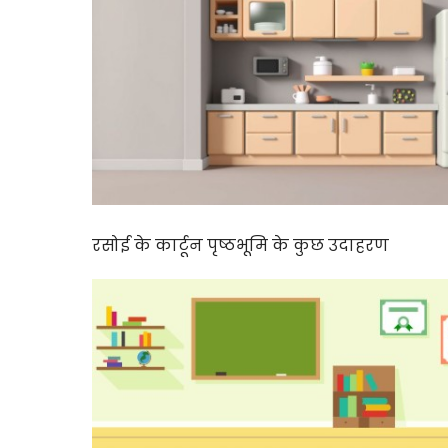
रसोई के कार्टून पृष्ठभूमि के कुछ उदाहरण