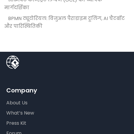
मार्गदर्शिका
BPMN ट्यूटोरियल: विजुअल पैराडाइम टूलिंग, AI चैटबॉट
और पारिस्थितिकी
Company
About Us
What’s New
Press Kit
Forum