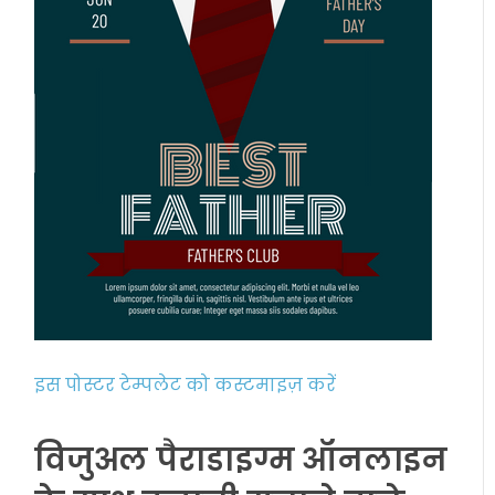
इस पोस्टर टेम्पलेट को कस्टमाइज़ करें
विजुअल पैराडाइग्म ऑनलाइन