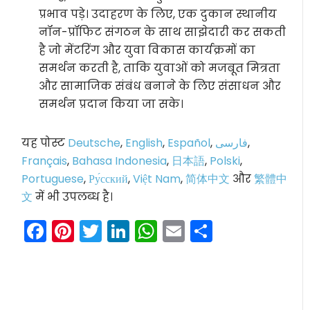
प्रभाव पड़े। उदाहरण के लिए, एक दुकान स्थानीय
नॉन-प्रॉफिट संगठन के साथ साझेदारी कर सकती
है जो मेंटरिंग और युवा विकास कार्यक्रमों का
समर्थन करती है, ताकि युवाओं को मजबूत मित्रता
और सामाजिक संबंध बनाने के लिए संसाधन और
समर्थन प्रदान किया जा सके।
यह पोस्ट
Deutsche
,
English
,
Español
,
فارسی
,
Français
,
Bahasa Indonesia
,
日本語
,
Polski
,
Portuguese
,
Ру́сский
,
Việt Nam
,
简体中文
और
繁體中
文
में भी उपलब्ध है।
Facebook
Pinterest
Twitter
LinkedIn
WhatsApp
Email
Share