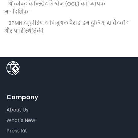
ऑब्जेक्ट कॉन्स्ट्रेंट लैंग्वेज (OCL) का व्यापक
मार्गदर्शिका
BPMN ट्यूटोरियल: विजुअल पैराडाइम टूलिंग, AI चैटबॉट
और पारिस्थितिकी
Company
About Us
What’s New
Press Kit