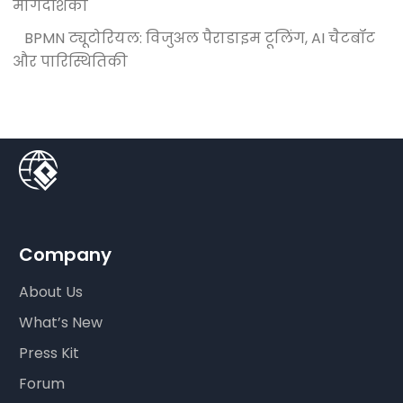
मार्गदर्शिका
BPMN ट्यूटोरियल: विजुअल पैराडाइम टूलिंग, AI चैटबॉट
और पारिस्थितिकी
Company
About Us
What’s New
Press Kit
Forum