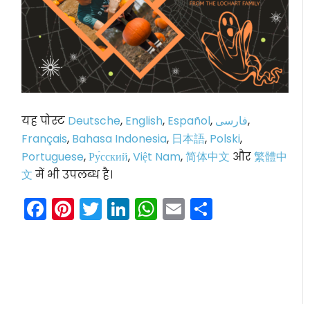
यह पोस्ट
Deutsche
,
English
,
Español
,
فارسی
,
Français
,
Bahasa Indonesia
,
日本語
,
Polski
,
Portuguese
,
Ру́сский
,
Việt Nam
,
简体中文
और
繁體中
文
में भी उपलब्ध है।
Facebook
Pinterest
Twitter
LinkedIn
WhatsApp
Email
Share