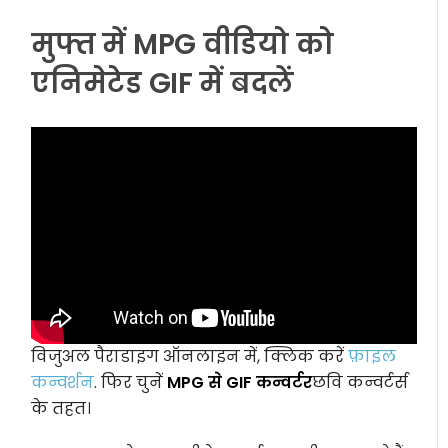
मुफ्त में MPG वीडियो को
एनिमेटेड GIF में बदलें
विजुअल पैराडाइग ऑनलाइन में, क्लिक करें
फ़ाइल
कन्वर्शन
. फिर चुनें
MPG से GIF कन्वर्टर
छवि कन्वर्टर्स
के तहत।