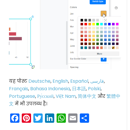
यह पोस्ट
Deutsche
,
English
,
Español
,
فارسی
,
Français
,
Bahasa Indonesia
,
日本語
,
Polski
,
Portuguese
,
Ру́сский
,
Việt Nam
,
简体中文
और
繁體中
文
में भी उपलब्ध है।
Facebook
Pinterest
Twitter
LinkedIn
WhatsApp
Email
Share