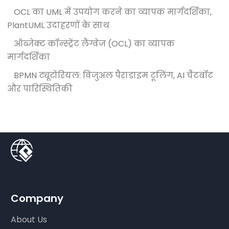
OCL का UML में उपयोग करने का व्यापक मार्गदर्शिका,
PlantUML उदाहरणों के साथ
ऑब्जेक्ट कॉन्स्ट्रेंट लैंग्वेज (OCL) का व्यापक
मार्गदर्शिका
BPMN ट्यूटोरियल: विजुअल पैराडाइम टूलिंग, AI चैटबॉट
और पारिस्थितिकी
Company
About Us