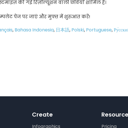
टमाइज़ की गई रिज़ॉल्यूशन वाली छवियाँ शामिल हैं।
ेम्पलेट पेज पर जाएं और मुफ्त में शुरुआत करें!
ançais
,
Bahasa Indonesia
,
日本語
,
Polski
,
Portuguese
,
Ру́сски
p
e
Create
Resourc
Infographics
Pricing