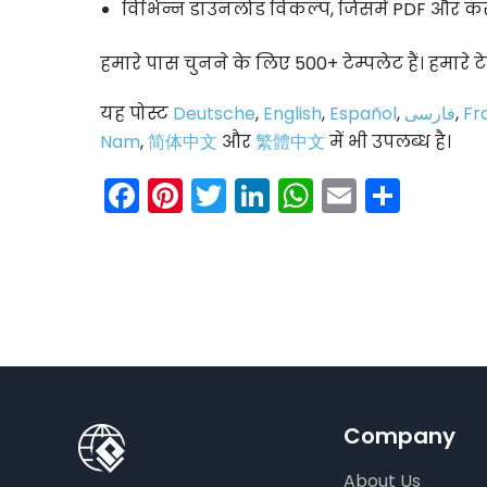
विभिन्न डाउनलोड विकल्प, जिसमें PDF और कस्
हमारे पास चुनने के लिए 500+ टेम्पलेट हैं। हमारे ट
यह पोस्ट
Deutsche
,
English
,
Español
,
فارسی
,
Fr
Nam
,
简体中文
और
繁體中文
में भी उपलब्ध है।
Facebook
Pinterest
Twitter
LinkedIn
WhatsAp
Email
Shar
Company
About Us