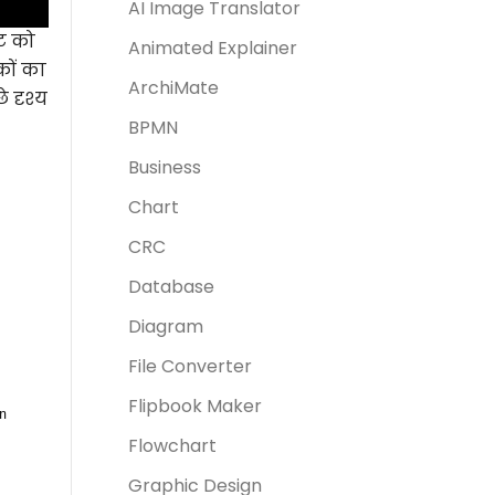
AI Image Translator
ेट को
Animated Explainer
कों का
ArchiMate
 दृश्य
BPMN
Business
Chart
CRC
Database
Diagram
File Converter
Flipbook Maker
Flowchart
Graphic Design