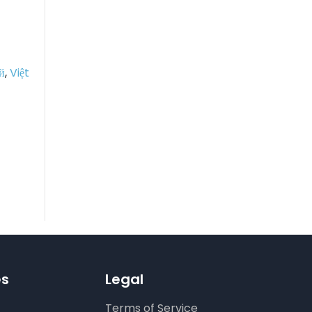
й
,
Việt
es
Legal
Terms of Service