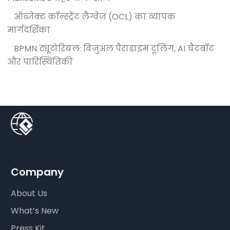
ऑब्जेक्ट कॉन्स्ट्रेंट लैंग्वेज (OCL) का व्यापक
मार्गदर्शिका
BPMN ट्यूटोरियल: विजुअल पैराडाइम टूलिंग, AI चैटबॉट
और पारिस्थितिकी
Company
About Us
What’s New
Press Kit