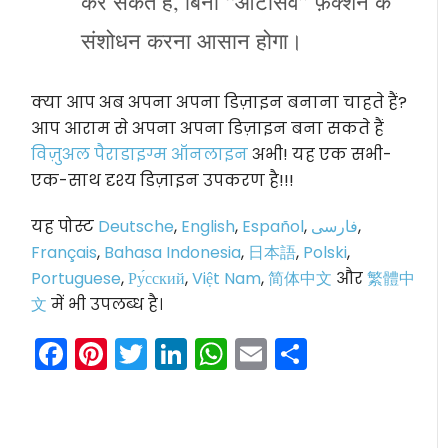
कर सकते हैं, बिना “ऑटोसेव” फ़ंक्शन के
संशोधन करना आसान होगा।
क्या आप अब अपना अपना डिज़ाइन बनाना चाहते हैं?
आप आराम से अपना अपना डिज़ाइन बना सकते हैं
विज़ुअल पैराडाइग्म ऑनलाइन
अभी! यह एक सभी-
एक-साथ दृश्य डिज़ाइन उपकरण है!!!
यह पोस्ट
Deutsche
,
English
,
Español
,
فارسی
,
Français
,
Bahasa Indonesia
,
日本語
,
Polski
,
Portuguese
,
Ру́сский
,
Việt Nam
,
简体中文
और
繁體中
文
में भी उपलब्ध है।
Facebook
Pinterest
Twitter
LinkedIn
WhatsApp
Email
Share