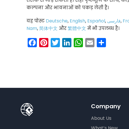
तरीके से जोड़ सकती है। सही पृष्ठभूमि के साथ, को
कल्पना और भावनाओं को पकड़ लेती है।
यह पोस्ट
Deutsche
,
English
,
Español
,
فارسی
,
Fr
Nam
,
简体中文
और
繁體中文
में भी उपलब्ध है।
Facebook
Pinterest
Twitter
LinkedIn
WhatsAp
Email
Shar
Company
About Us
What’s New