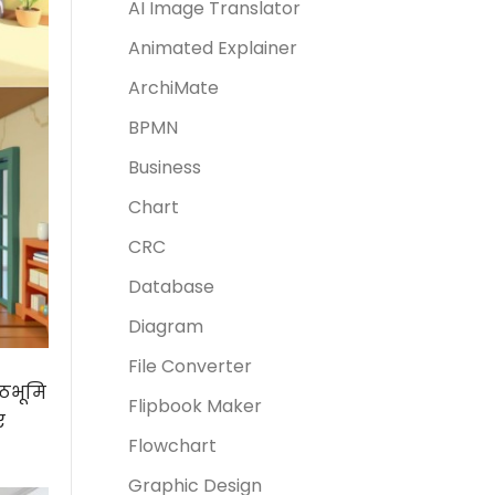
AI Image Translator
Animated Explainer
ArchiMate
BPMN
Business
Chart
CRC
Database
Diagram
File Converter
्ठभूमि
Flipbook Maker
ए
Flowchart
Graphic Design