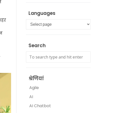
े
Languages
 शहर
Languages
ान
Search
े
श्रेणियां
Agile
AI
AI Chatbot