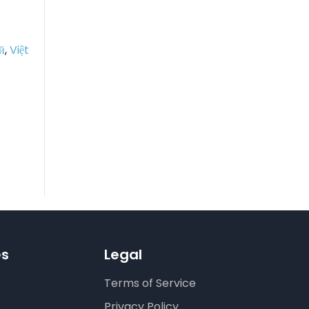
й
,
Việt
es
Legal
Terms of Service
Privacy Policy