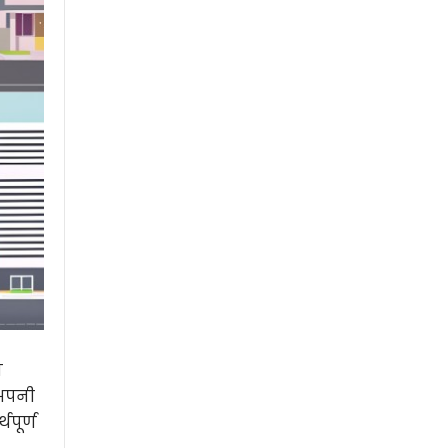
ा
 अपनी
पूर्ण