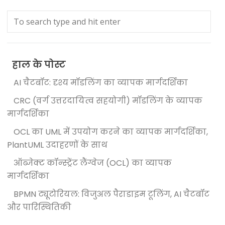
हाल के पोस्ट
AI चैटबॉट: दृश्य मॉडलिंग का व्यापक मार्गदर्शिका
CRC (वर्ग उत्तरदायित्व सहयोगी) मॉडलिंग के व्यापक
मार्गदर्शिका
OCL का UML में उपयोग करने का व्यापक मार्गदर्शिका,
PlantUML उदाहरणों के साथ
ऑब्जेक्ट कॉन्स्ट्रेंट लैंग्वेज (OCL) का व्यापक
मार्गदर्शिका
BPMN ट्यूटोरियल: विजुअल पैराडाइम टूलिंग, AI चैटबॉट
और पारिस्थितिकी