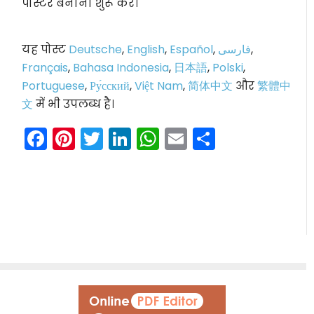
पोस्टर बनाना शुरू करें।
यह पोस्ट
Deutsche
,
English
,
Español
,
فارسی
,
Français
,
Bahasa Indonesia
,
日本語
,
Polski
,
Portuguese
,
Ру́сский
,
Việt Nam
,
简体中文
और
繁體中
文
में भी उपलब्ध है।
Facebook
Pinterest
Twitter
LinkedIn
WhatsApp
Email
Share