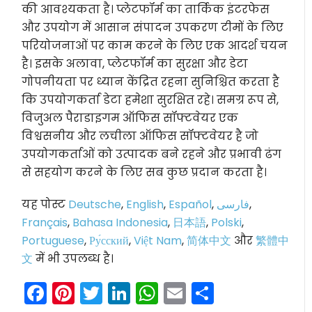
की आवश्यकता है। प्लेटफॉर्म का तार्किक इंटरफेस
और उपयोग में आसान संपादन उपकरण टीमों के लिए
परियोजनाओं पर काम करने के लिए एक आदर्श चयन
है। इसके अलावा, प्लेटफॉर्म का सुरक्षा और डेटा
गोपनीयता पर ध्यान केंद्रित रहना सुनिश्चित करता है
कि उपयोगकर्ता डेटा हमेशा सुरक्षित रहे। समग्र रूप से,
विजुअल पैराडाइगम ऑफिस सॉफ्टवेयर एक
विश्वसनीय और लचीला ऑफिस सॉफ्टवेयर है जो
उपयोगकर्ताओं को उत्पादक बने रहने और प्रभावी ढंग
से सहयोग करने के लिए सब कुछ प्रदान करता है।
यह पोस्ट
Deutsche
,
English
,
Español
,
فارسی
,
Français
,
Bahasa Indonesia
,
日本語
,
Polski
,
Portuguese
,
Ру́сский
,
Việt Nam
,
简体中文
और
繁體中
文
में भी उपलब्ध है।
Facebook
Pinterest
Twitter
LinkedIn
WhatsApp
Email
Share