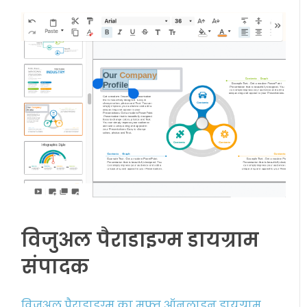
विजुअल पैराडाइग्म डायग्राम
संपादक
विजुअल पैराडाइग्म का मुफ्त ऑनलाइन डायग्राम