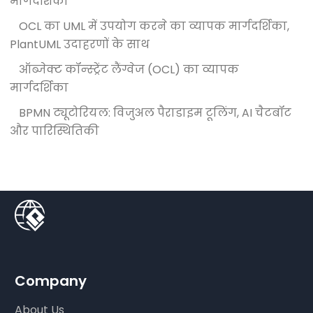
मार्गदर्शिका
OCL का UML में उपयोग करने का व्यापक मार्गदर्शिका,
PlantUML उदाहरणों के साथ
ऑब्जेक्ट कॉन्स्ट्रेंट लैंग्वेज (OCL) का व्यापक
मार्गदर्शिका
BPMN ट्यूटोरियल: विजुअल पैराडाइम टूलिंग, AI चैटबॉट
और पारिस्थितिकी
Company
About Us