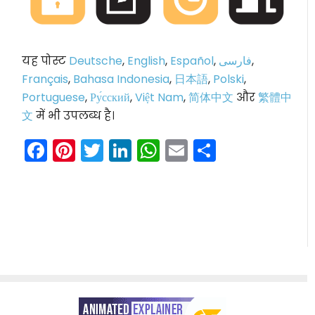
यह पोस्ट
Deutsche
,
English
,
Español
,
فارسی
,
Français
,
Bahasa Indonesia
,
日本語
,
Polski
,
Portuguese
,
Ру́сский
,
Việt Nam
,
简体中文
और
繁體中
文
में भी उपलब्ध है।
Facebook
Pinterest
Twitter
LinkedIn
WhatsApp
Email
Share