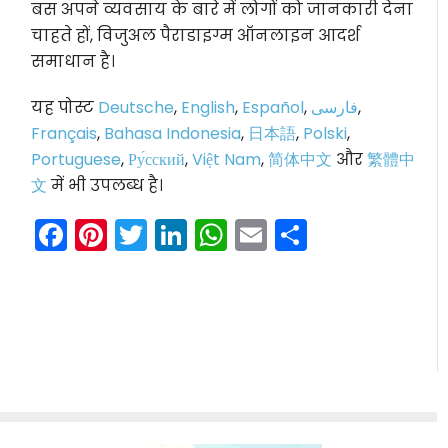
बस अपने व्यवसाय के बारे में लोगों को जानकारी देना
चाहते हों, विजुअल पैराडाइग्म ऑनलाइन आदर्श
समाधान है।
यह पोस्ट
Deutsche
,
English
,
Español
,
فارسی
,
Français
,
Bahasa Indonesia
,
日本語
,
Polski
,
Portuguese
,
Ру́сский
,
Việt Nam
,
简体中文
और
繁體中
文
में भी उपलब्ध है।
Facebook
Pinterest
Twitter
LinkedIn
WhatsApp
Email
Share