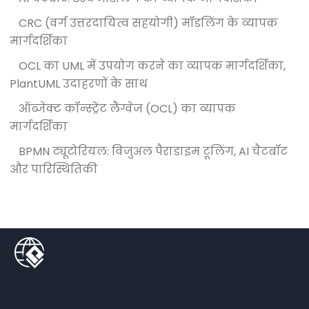
CRC (वर्ग उत्तरदायित्व सहयोगी) मॉडलिंग के व्यापक
मार्गदर्शिका
OCL का UML में उपयोग करने का व्यापक मार्गदर्शिका,
PlantUML उदाहरणों के साथ
ऑब्जेक्ट कॉन्स्ट्रेंट लैंग्वेज (OCL) का व्यापक
मार्गदर्शिका
BPMN ट्यूटोरियल: विजुअल पैराडाइम टूलिंग, AI चैटबॉट
और पारिस्थितिकी