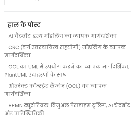
हाल के पोस्ट
AI चैटबॉट: दृश्य मॉडलिंग का व्यापक मार्गदर्शिका
CRC (वर्ग उत्तरदायित्व सहयोगी) मॉडलिंग के व्यापक
मार्गदर्शिका
OCL का UML में उपयोग करने का व्यापक मार्गदर्शिका,
PlantUML उदाहरणों के साथ
ऑब्जेक्ट कॉन्स्ट्रेंट लैंग्वेज (OCL) का व्यापक
मार्गदर्शिका
BPMN ट्यूटोरियल: विजुअल पैराडाइम टूलिंग, AI चैटबॉट
और पारिस्थितिकी