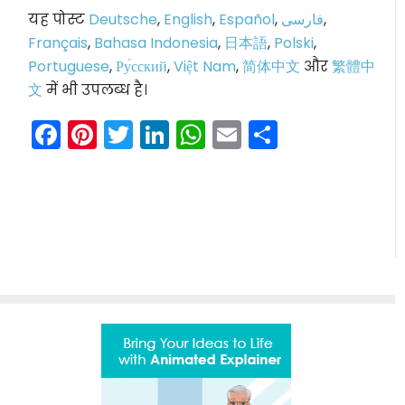
यह पोस्ट
Deutsche
,
English
,
Español
,
فارسی
,
Français
,
Bahasa Indonesia
,
日本語
,
Polski
,
Portuguese
,
Ру́сский
,
Việt Nam
,
简体中文
और
繁體中
文
में भी उपलब्ध है।
Facebook
Pinterest
Twitter
LinkedIn
WhatsApp
Email
Share