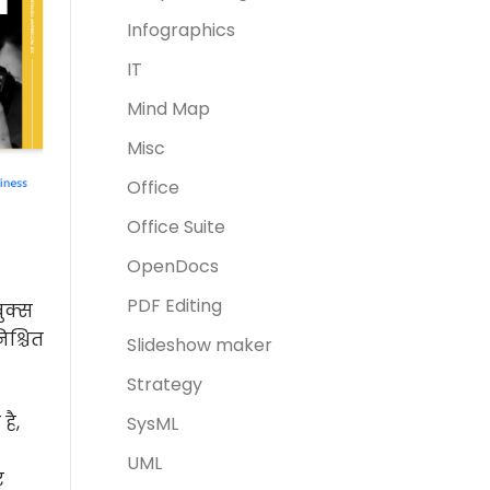
Infographics
IT
Mind Map
Misc
Office
Office Suite
OpenDocs
PDF Editing
ुक्स
िश्चित
Slideshow maker
Strategy
है,
SysML
UML
र