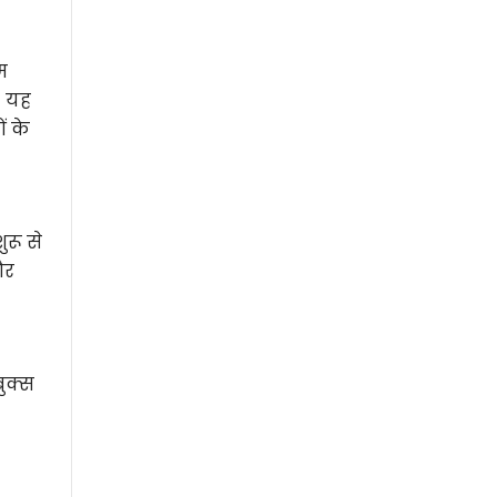
म
। यह
ं के
रू से
और
बुक्स