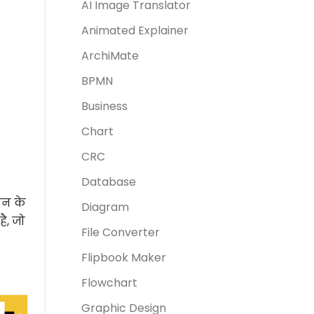
AI Image Translator
Animated Explainer
ArchiMate
BPMN
Business
Chart
CRC
Database
यन के
Diagram
ै, जो
File Converter
Flipbook Maker
Flowchart
Graphic Design