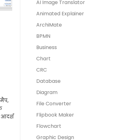
AI Image Translator
Animated Explainer
ArchiMate
BPMN
Business
Chart
CRC
Database
Diagram
मैप,
File Converter
े
Flipbook Maker
 आदर्श
Flowchart
Graphic Design