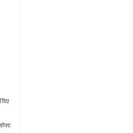
 लिए
सॉफ्ट