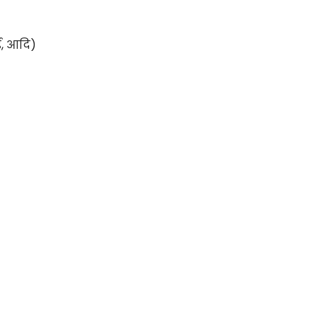
ई, आदि)