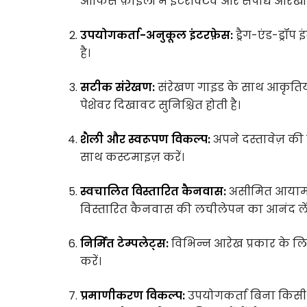
ऑफिस फ़ाइलों में इंटरैक्टिव और संपाद्य आरेख
उपयोगकर्ता-अनुकूल इंटरफ़ेस:
ड्रैग-एंड-ड्रॉ
है।
सटीक संरेखण:
संरेखण गाइड के साथ आकृतिय
पेशेवर दिखावट सुनिश्चित होती है।
शैली और स्वरूपण विकल्प:
अपने दस्तावेज़ की 
साथ कस्टमाइज़ करें।
स्वचालित विस्तारित कैनवास:
असीमित आयामों 
विस्तारित कैनवास की लचीलेपन का आनंद लें
निर्मित टेम्पलेट्स:
विभिन्न आरेख प्रकार के लि
करें।
प्रमाणीकरण विकल्प:
उपयोगकर्ता बिना किसी 