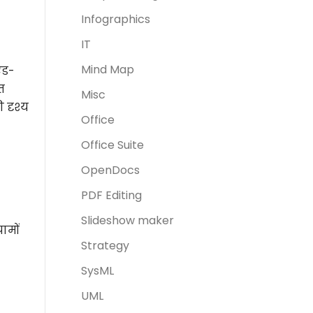
Infographics
IT
Mind Map
एड-
त
Misc
 दृश्य
Office
Office Suite
OpenDocs
PDF Editing
Slideshow maker
ामों
Strategy
SysML
UML