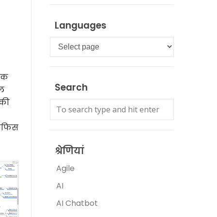
Languages
Languages
्मक
Search
अल
 की
 ऑफिस
श्रेणियां
Agile
AI
AI Chatbot