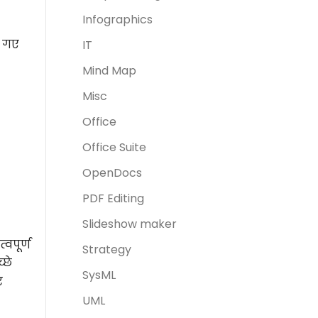
Infographics
ए गए
IT
Mind Map
Misc
Office
Office Suite
OpenDocs
PDF Editing
Slideshow maker
वपूर्ण
Strategy
्छे
SysML
र
UML