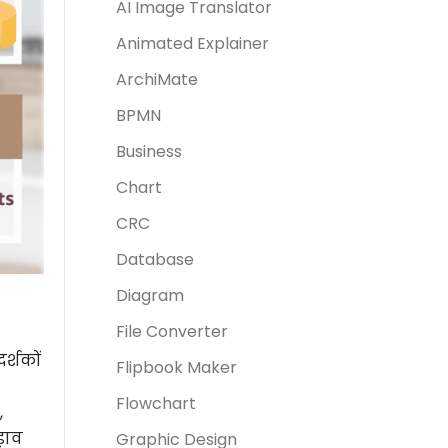
AI Image Translator
Animated Explainer
ArchiMate
BPMN
Business
Chart
CRC
Database
Diagram
File Converter
र्शकों
Flipbook Maker
Flowchart
,
ड़ाव
Graphic Design