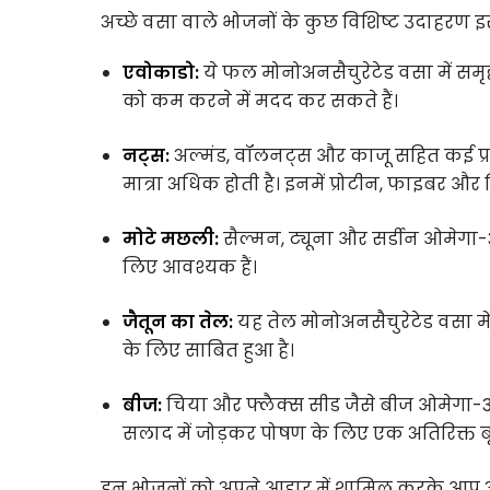
अच्छे वसा वाले भोजनों के कुछ विशिष्ट उदाहरण इस प
एवोकाडो:
ये फल मोनोअनसैचुरेटेड वसा में समृद्ध
को कम करने में मदद कर सकते हैं।
नट्स:
अल्मंड, वॉलनट्स और काजू सहित कई प्र
मात्रा अधिक होती है। इनमें प्रोटीन, फाइबर और व
मोटे मछली:
सैल्मन, ट्यूना और सर्डीन ओमेगा-3 व
लिए आवश्यक हैं।
जैतून का तेल:
यह तेल मोनोअनसैचुरेटेड वसा मे
के लिए साबित हुआ है।
बीज:
चिया और फ्लैक्स सीड जैसे बीज ओमेगा-3 वस
सलाद में जोड़कर पोषण के लिए एक अतिरिक्त बूस
इन भोजनों को अपने आहार में शामिल करके आप अप