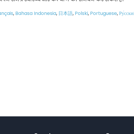
ançais
,
Bahasa Indonesia
,
日本語
,
Polski
,
Portuguese
,
Ру́сски
p
e