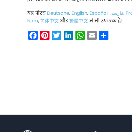
यह पोस्ट
Deutsche
,
English
,
Español
,
فارسی
,
Fr
Nam
,
简体中文
और
繁體中文
में भी उपलब्ध है।
Facebook
Pinterest
Twitter
LinkedIn
WhatsAp
Email
Shar