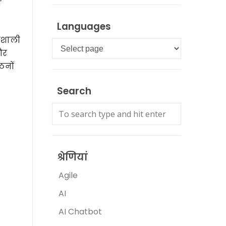
य
Languages
तिशाली
Languages
और
ठनों
Search
श्रेणियां
Agile
AI
AI Chatbot