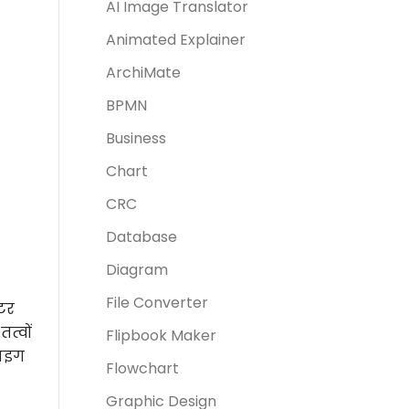
AI Image Translator
Animated Explainer
ArchiMate
BPMN
Business
Chart
CRC
Database
Diagram
File Converter
्टर
त्वों
Flipbook Maker
डाइग
Flowchart
Graphic Design