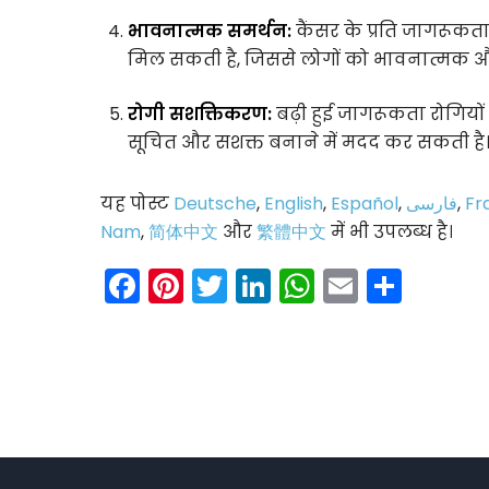
भावनात्मक समर्थन:
कैंसर के प्रति जागरूकत
मिल सकती है, जिससे लोगों को भावनात्मक और 
रोगी सशक्तिकरण:
बढ़ी हुई जागरूकता रोगियों
सूचित और सशक्त बनाने में मदद कर सकती है
यह पोस्ट
Deutsche
,
English
,
Español
,
فارسی
,
Fr
Nam
,
简体中文
और
繁體中文
में भी उपलब्ध है।
Facebook
Pinterest
Twitter
LinkedIn
WhatsAp
Email
Shar