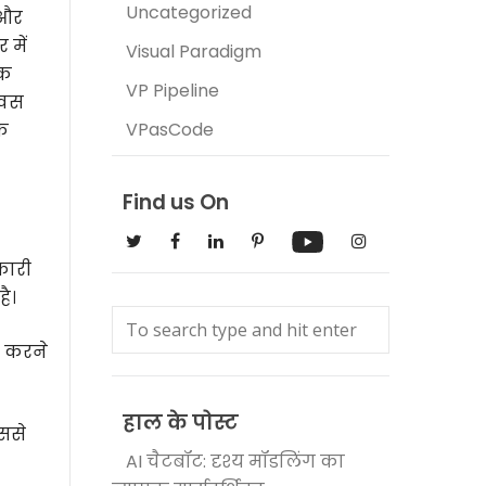
Uncategorized
 और
 में
Visual Paradigm
िक
VP Pipeline
िवस
VPasCode
के
Find us On
नकारी
ै।
म करने
हाल के पोस्ट
ससे
AI चैटबॉट: दृश्य मॉडलिंग का