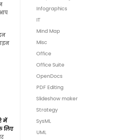
्न
Infographics
थ आप
IT
Mind Map
ाइन
Misc
लाइन
Office
Office Suite
OpenDocs
PDF Editing
Slideshow maker
Strategy
 में
SysML
के लिए
UML
सर