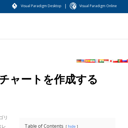
|
Visual Paradigm Desktop
Visual Paradigm Online
チャートを作成する
ゴリ
Table of Contents
はレ
hide