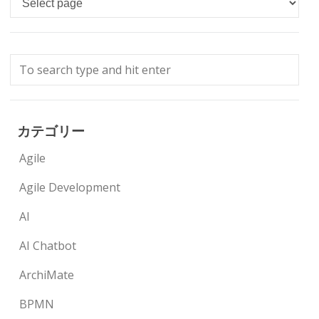
カテゴリー
Agile
Agile Development
AI
AI Chatbot
ArchiMate
BPMN