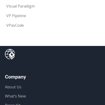
Visual Paradigm
VP Pipeline
VPasCode
Company
About Us
What’s New