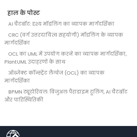
हाल के पोस्ट
AI चैटबॉट: दृश्य मॉडलिंग का व्यापक मार्गदर्शिका
CRC (वर्ग उत्तरदायित्व सहयोगी) मॉडलिंग के व्यापक
मार्गदर्शिका
OCL का UML में उपयोग करने का व्यापक मार्गदर्शिका,
PlantUML उदाहरणों के साथ
ऑब्जेक्ट कॉन्स्ट्रेंट लैंग्वेज (OCL) का व्यापक
मार्गदर्शिका
BPMN ट्यूटोरियल: विजुअल पैराडाइम टूलिंग, AI चैटबॉट
और पारिस्थितिकी