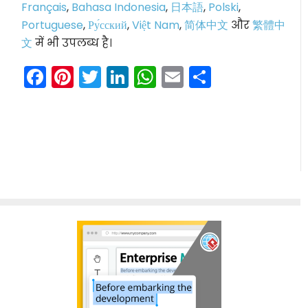
Français
,
Bahasa Indonesia
,
日本語
,
Polski
,
Portuguese
,
Ру́сский
,
Việt Nam
,
简体中文
और
繁體中
文
में भी उपलब्ध है।
Facebook
Pinterest
Twitter
LinkedIn
WhatsApp
Email
Share