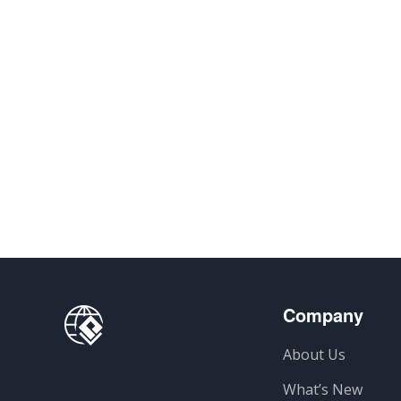
Company
About Us
What’s New