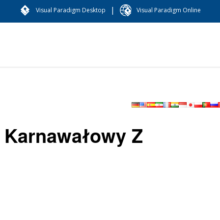
|
Visual Paradigm Desktop
Visual Paradigm Online
m
t Karnawałowy Z