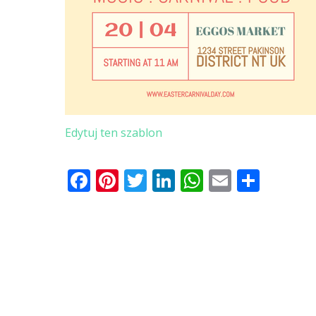
Edytuj ten szablon
Facebook
Pinterest
Twitter
LinkedIn
WhatsApp
Email
Shar