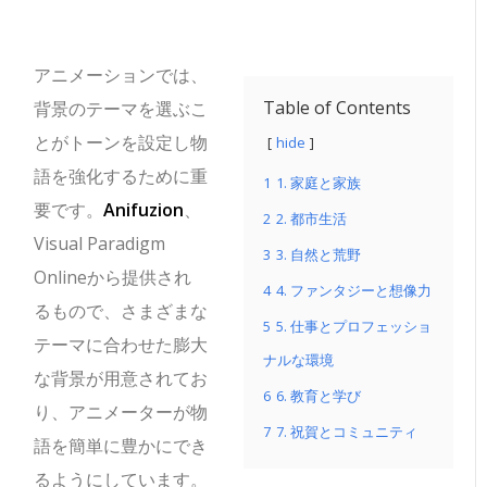
アニメーションでは、
Table of Contents
背景のテーマを選ぶこ
とがトーンを設定し物
hide
語を強化するために重
1
1. 家庭と家族
要です。
Anifuzion
、
2
2. 都市生活
Visual Paradigm
3
3. 自然と荒野
Onlineから提供され
4
4. ファンタジーと想像力
るもので、さまざまな
5
5. 仕事とプロフェッショ
テーマに合わせた膨大
ナルな環境
な背景が用意されてお
6
6. 教育と学び
り、アニメーターが物
7
7. 祝賀とコミュニティ
語を簡単に豊かにでき
るようにしています。