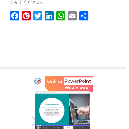
てみてください。
Facebook
Pinterest
Twitter
LinkedIn
WhatsApp
Email
共
有