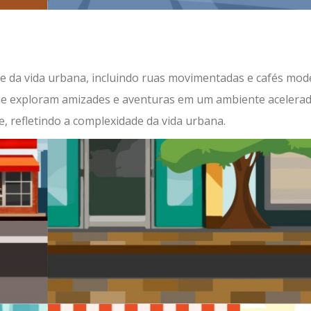
e da vida urbana, incluindo ruas movimentadas e cafés mod
que exploram amizades e aventuras em um ambiente acelerad
, refletindo a complexidade da vida urbana.