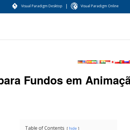
|
Visual Paradigm Desktop
Visual Paradigm Online
para Fundos em Animaç
Table of Contents
hide