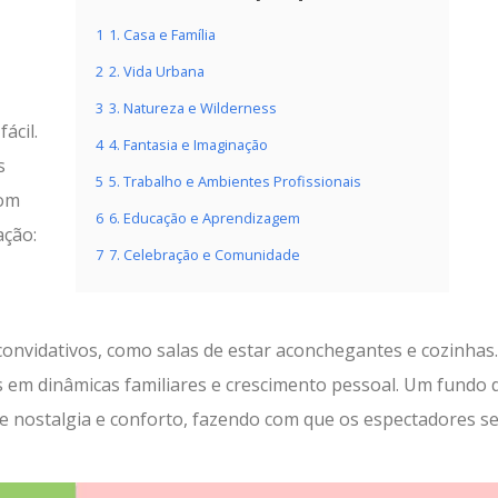
1
1. Casa e Família
2
2. Vida Urbana
3
3. Natureza e Wilderness
ácil.
4
4. Fantasia e Imaginação
s
5
5. Trabalho e Ambientes Profissionais
com
6
6. Educação e Aprendizagem
ação:
7
7. Celebração e Comunidade
onvidativos, como salas de estar aconchegantes e cozinhas.
as em dinâmicas familiares e crescimento pessoal. Um fundo 
 nostalgia e conforto, fazendo com que os espectadores s