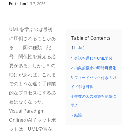
Posted on
1月 7, 2026
UMLを学ぶのは最初
Table of Contents
に圧倒されることがあ
る——図の種類、記
hide
号、関係性を覚える必
1
会話を通じたUML学習
要がある。しかしAIの
2
抽象的概念の即時可視化
助けがあれば、これま
3
フィードバック付きのガ
でのような遅く手作業
イド付き練習
的なプロセスにする必
4
複数の図の種類を簡単に
要はなくなった。
学ぶ
Visual Paradigm
5
結論
OnlineのAIチャットボ
ットは、UML学習を