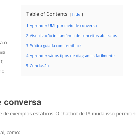
—
Table of Contents
hide
1
Aprender UML por meio de conversa
2
Visualização instantânea de conceitos abstratos
a o
3
Prática guiada com feedback
nas
4
Aprender vários tipos de diagramas facilmente
t,
5
Conclusão
mo
e conversa
e de exemplos estáticos. O chatbot de IA muda isso permiti
al, como: