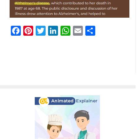
Facebook
Pinterest
Twitter
LinkedIn
WhatsApp
Email
共
有