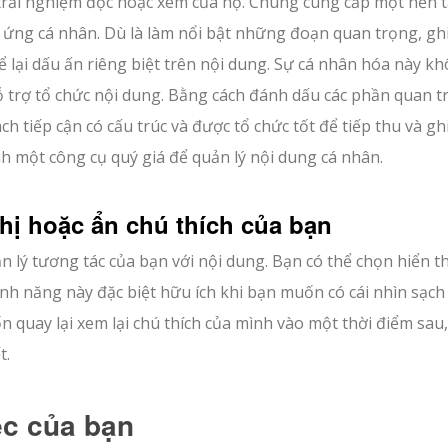
 trải nghiệm đọc hoặc xem của họ. Chúng cung cấp một nền 
 ứng cá nhân. Dù là làm nổi bật những đoạn quan trọng, gh
ể lại dấu ấn riêng biệt trên nội dung. Sự cá nhân hóa này k
hỗ trợ tổ chức nội dung. Bằng cách đánh dấu các phần quan t
ch tiếp cận có cấu trúc và được tổ chức tốt để tiếp thu và gh
nh một công cụ quý giá để quản lý nội dung cá nhân.
thị hoặc ẩn chú thích của bạn
ản lý tương tác của bạn với nội dung. Bạn có thể chọn hiển th
ính năng này đặc biệt hữu ích khi bạn muốn có cái nhìn sạch 
n quay lại xem lại chú thích của mình vào một thời điểm sau
t.
ệc của bạn