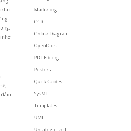
tảng
i chú
Marketing
hông
OCR
rọng,
Online Diagram
i nhớ
OpenDocs
PDF Editing
Posters
ị
Quick Guides
sẽ,
SysML
, đảm
Templates
UML
Uncategorized