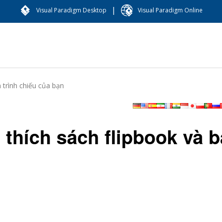
|
Visual Paradigm Desktop
Visual Paradigm Online
 trình chiếu của bạn
 thích sách flipbook và 