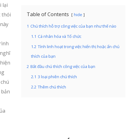
 lại
Table of Contents
 thói
hide
 này
1
Chú thích hỗ trợ công việc của bạn như thế nào
1.1
Cá nhân hóa và Tổ chức
rình
1.2
Tính linh hoạt trong việc hiển thị hoặc ẩn chú
 nghĩ
thích của bạn
 hiện
2
Bắt đầu chú thích công việc của bạn
ng
2.1
3 loại phiên chú thích
 chú
2.2
Thêm chú thích
à bản
của