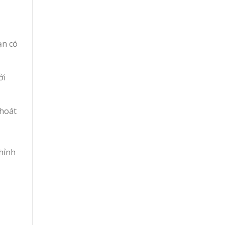
ạn có
ởi
thoát
hỉnh