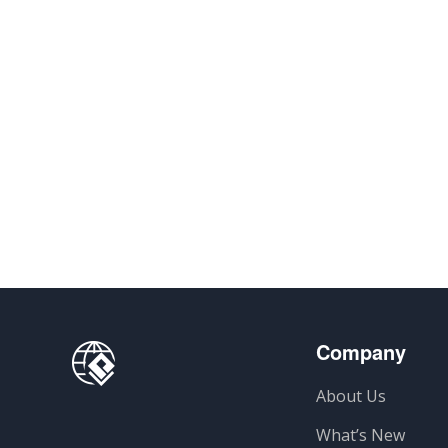
Company
About Us
What’s New