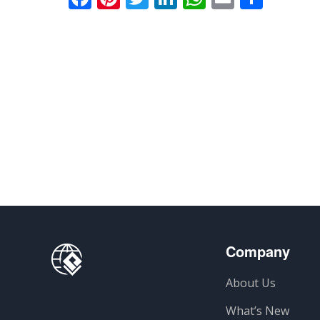
有
Company
About Us
What’s New