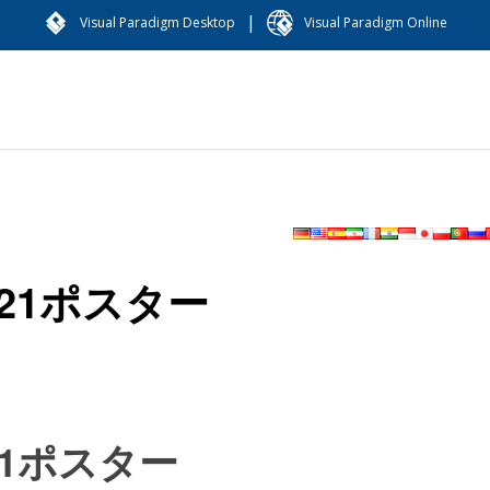
|
Visual Paradigm Desktop
Visual Paradigm Online
21ポスター
21ポスター