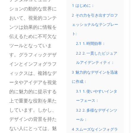
1
はじめに：
ションの動的な世界に
2
その力を引き出すプロフ
おいて、視覚的コンテ
ェッショナルなテンプレー
ンツは効果的に情報を
ト:
伝えるために不可欠な
2.1
1. 時間効率：
ツールとなっていま
2.2
2. 一貫したビジュア
す。グラフィックデザ
ルアイデンティティ：
インとインフォグラフ
3
魅力的なデザインを迅速
ィックスは、複雑なデ
に作成：
ータやアイデアを視覚
的に魅力的に提示する
3.1
1. 使いやすいインタ
上で重要な役割を果た
ーフェース：
しています。しかし、
3.2
2. 多様なデザインツ
デザインの背景を持た
ール：
ない人にとっては、魅
4
スムーズなインフォグラ