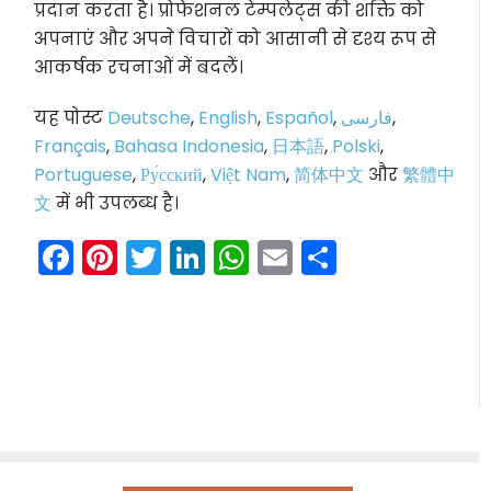
प्रदान करता है। प्रोफेशनल टेम्पलेट्स की शक्ति को
अपनाएं और अपने विचारों को आसानी से दृश्य रूप से
आकर्षक रचनाओं में बदलें।
यह पोस्ट
Deutsche
,
English
,
Español
,
فارسی
,
Français
,
Bahasa Indonesia
,
日本語
,
Polski
,
Portuguese
,
Ру́сский
,
Việt Nam
,
简体中文
और
繁體中
文
में भी उपलब्ध है।
Facebook
Pinterest
Twitter
LinkedIn
WhatsApp
Email
Share