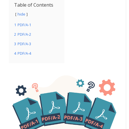
Table of Contents
hide
1
PDF/A-1
2
PDF/A-2
3
PDF/A-3
4
PDF/A-4