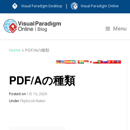
|
Visual Paradigm Desktop
Visual Paradigm Online
Menu
Home
»
PDF/Aの種類
PDF/Aの種類
Posted on
1月 10, 2026
Under
Flipbook Maker